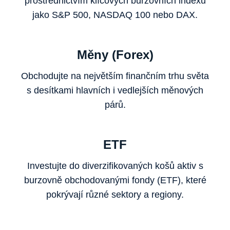
prostřednictvím klíčových burzovních indexů
jako S&P 500, NASDAQ 100 nebo DAX.
Měny (Forex)
Obchodujte na největším finančním trhu světa
s desítkami hlavních i vedlejších měnových
párů.
ETF
Investujte do diverzifikovaných košů aktiv s
burzovně obchodovanými fondy (ETF), které
pokrývají různé sektory a regiony.