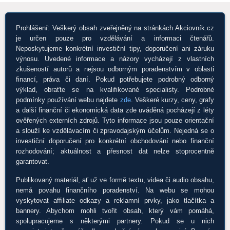
Prohlášení: Veškerý obsah zveřejněný na stránkách Akciovník.cz
je určen pouze pro vzdělávání a informaci čtenářů.
Neposkytujeme konkrétní investiční tipy, doporučení ani záruku
výnosu. Uvedené informace a názory vycházejí z vlastních
zkušeností autorů a nejsou odborným poradenstvím v oblasti
financí, práva či daní. Pokud potřebujete podrobný odborný
výklad, obraťte se na kvalifikované specialisty. Podrobné
podmínky používání webu najdete
zde
. Veškeré kurzy, ceny, grafy
a další finanční či ekonomická data zde uváděná pocházejí z léty
ověřených externích zdrojů. Tyto informace jsou pouze orientační
a slouží ke vzdělávacím či zpravodajským účelům. Nejedná se o
investiční doporučení pro konkrétní obchodování nebo finanční
rozhodování; aktuálnost a přesnost dat nelze stoprocentně
garantovat.
Publikovaný materiál, ať už ve formě textu, videa či audio obsahu,
nemá povahu finančního poradenství. Na webu se mohou
vyskytovat affiliate odkazy a reklamní prvky, jako tlačítka a
bannery. Abychom mohli tvořit obsah, který vám pomáhá,
spolupracujeme s některými partnery. Pokud se u nich