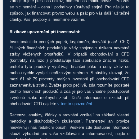
zaregistrujete přes náš odkaz, odmění nás malou provizí. Pro vás
se nic nemění – cena i podmínky zůstávají stejné. Pro nás je to
způsob, jak financovat provoz webu a psát pro vás další užitečné
články. Vaší podpory si nesmírně vážíme.
Rizikové upozornění při investování:
Investování do cenných papírů, kryptoměn, derivátů (např. CFD)
či jiných finančních produktů je vždy spojeno s rizikem nevratné
ztráty vložených prostředků. V případě obchodování s CFD
(kontrakty na rozdíl) představuje tato spekulace značné riziko,
protože tyto produkty využívají finanční páku a ceny aktiv se
mohou rychle vyvíjet nepříznivým směrem. Statistiky ukazují, že
mezi 61 až 79 procenty malých investorů při obchodování CFD
zaznamenává ztrátu. Zvažte proto pečlivě, zda rozumíte podstatě
těchto finančních produktů a zda je pro vás vhodné podstupovat
zvýšené riziko možných ztrát. Další informace o rizicích při
obchodování CFD najdete
v tomto upozornění
.
Recenze, analýzy, články a srovnání vznikají na základě vlastní
metodiky a dlouhodobých zkušeností. Partnerství ani provize
neovlivňují náš redakční obsah. Veškeré zde dostupné informace
slouží výhradně pro vaše vzdělávání a informovanost, nejde o