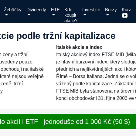
Žebříčky
Dividendy
ETF
Kde
Investice
Burzy
Kurz
koupit
akcie?
kcie podle tržní kapitalizace
Italské akcie a index
e ceny a tržní
Italský akciový Index FTSE MIB (Mila
u uvedeny pouze
je hlavní burzovní index, který sledu
e obchodují na italské
předních a nejlikvidnějších akcií kót
 které nejsou veřejně
Římě – Borsa Italiana. Jedná se o vo
ceně, tržní
vážený podle kapitalizace. Základní
y.
FTSE MIB byla stanovena na úrovni 
konci obchodování 31. října 2003 ve
o akcií i ETF - jednoduše od 1 000 Kč (50 $)