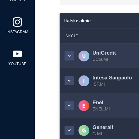
TWITTER
Italske akcie
INSTAGRAM
AKCIE
UniCredit
UCG.MI
YOUTUBE
Intesa Sanpaolo
ISP.MI
Enel
ENEL.MI
Generali
G.MI