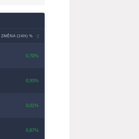
ZMĚNA (24H) %
0,70%
0,93%
0,01%
0,87%