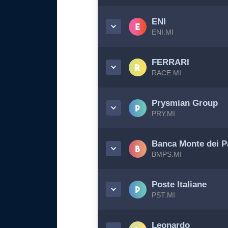
ENI
ENI.MI
FERRARI
RACE.MI
Prysmian Group
PRY.MI
Banca Monte dei P
BMPS.MI
Poste Italiane
PST.MI
Leonardo