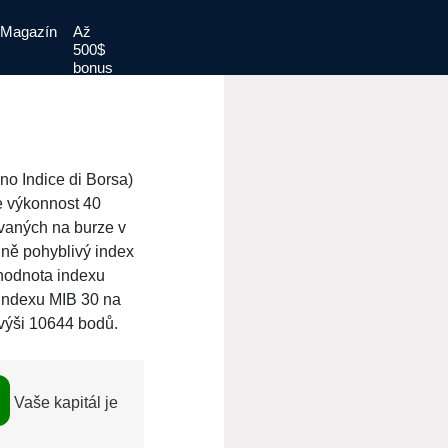
Magazín
Až
500$
bonus
no Indice di Borsa)
je výkonnost 40
ovaných na burze v
lně pohyblivý index
 hodnota indexu
indexu MIB 30 na
 výši 10644 bodů.
Vaše kapitál je