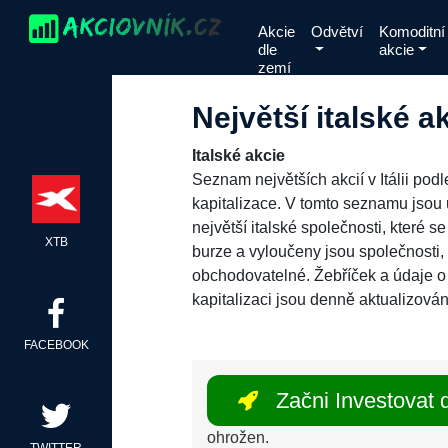
Skip
Akcie
Odvětví
Komoditní
to
dle
akcie
content
zemí
Největší italské a
Italské akcie
Seznam největších akcií v Itálii podl
kapitalizace. V tomto seznamu jso
největší italské společnosti, které s
XTB
burze a vyloučeny jsou společnosti,
obchodovatelné. Žebříček a údaje o 
kapitalizaci jsou denně aktualizován
FACEBOOK
Začni Investovat d
ohrožen.