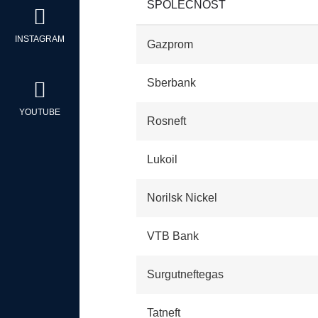
SPOLEČNOST
INSTAGRAM
Gazprom
Sberbank
YOUTUBE
Rosneft
Lukoil
Norilsk Nickel
VTB Bank
Surgutneftegas
Tatneft