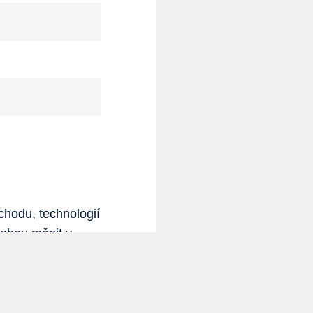
chodu, technologií
mohou měnit v
onkrétní investiční tipy, doporučení ani záruku výnosu. Uvedené
potřebujete podrobný odborný výklad, obraťte se na kvalifikované
á pocházejí z léty ověřených externích zdrojů. Tyto informace jsou