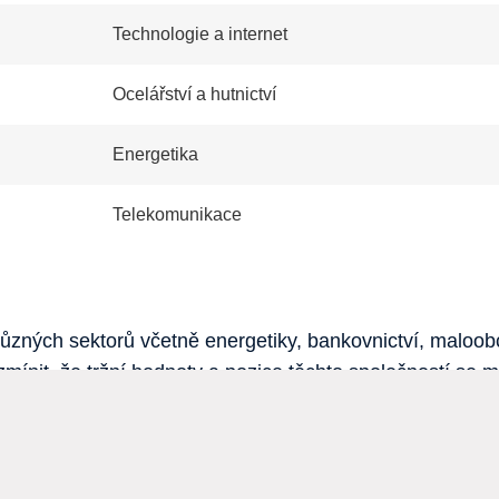
Technologie a internet
Ocelářství a hutnictví
Energetika
Telekomunikace
různých sektorů včetně energetiky, bankovnictví, maloob
zmínit, že tržní hodnoty a pozice těchto společností se 
 a globální situaci.
 je určen pouze pro vzdělávání a informaci čtenářů. Neposkytujeme k
jsou odborným poradenstvím v oblasti financí, práva či daní. Pokud 
keré kurzy, ceny, grafy a další finanční či ekonomická data zde uváděn