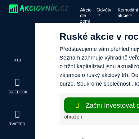
Skip
Akcie
Odvětví
Komoditní
to
dle
akcie
content
zemí
Ruské akcie v ro
Představujeme vám přehled nejv
Seznam zahrnuje výhradně veře
XTB
o tržní kapitalizaci jsou aktual
zájemce o ruský akciový trh. Do
burze. Soukromé společnosti, k
FACEBOOK
Začni Investovat d
ohrožen.
TWITTER