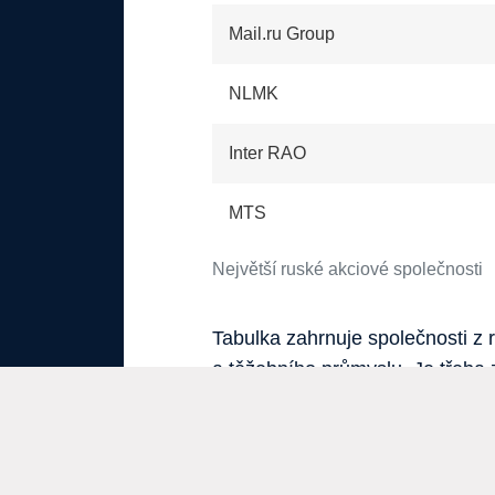
Mail.ru Group
NLMK
Inter RAO
MTS
Největší ruské akciové společnosti
Tabulka zahrnuje společnosti z 
a těžebního průmyslu. Je třeba 
závislosti na tržních podmínkách
Prohlášení: Veškerý obsah zveřejněný na stránkách Akciovník.cz
MOEX Russia Index
informace a názory vycházejí z vlastních zkušeností autorů a ne
specialisty. Podrobné podmínky používání webu najdete
zde
. Veš