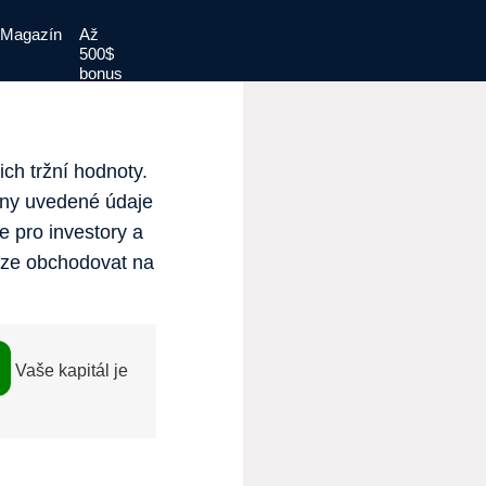
Magazín
Až
500$
bonus
ch tržní hodnoty.
hny uvedené údaje
e pro investory a
 lze obchodovat na
Vaše kapitál je