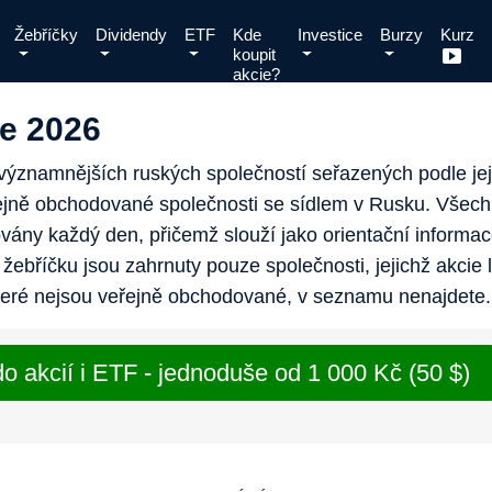
Žebříčky
Dividendy
ETF
Kde
Investice
Burzy
Kurz
koupit
akcie?
ce 2026
ýznamnějších ruských společností seřazených podle jeji
jně obchodované společnosti se sídlem v Rusku. Všec
izovány každý den, přičemž slouží jako orientační informac
 žebříčku jsou zahrnuty pouze společnosti, jejichž akcie
teré nejsou veřejně obchodované, v seznamu nenajdete.
o akcií i ETF - jednoduše od 1 000 Kč (50 $)