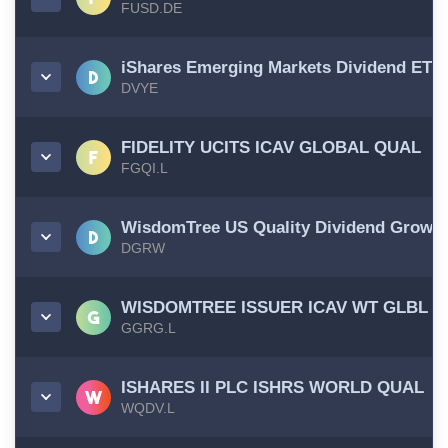
FUSD.DE
iShares Emerging Markets Dividend ETF
DVYE
FIDELITY UCITS ICAV GLOBAL QUAL
FGQI.L
WisdomTree US Quality Dividend Growt
DGRW
WISDOMTREE ISSUER ICAV WT GLBL
GGRG.L
ISHARES II PLC ISHRS WORLD QUAL
WQDV.L