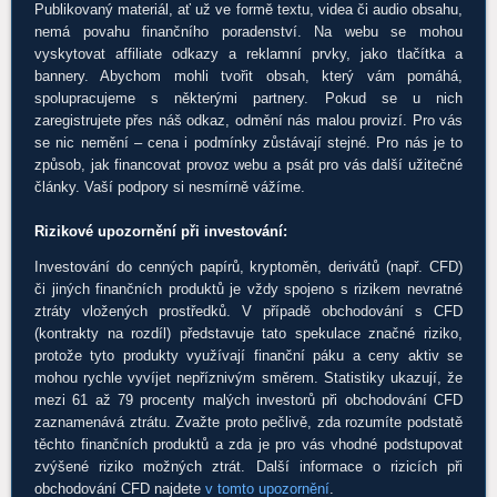
Publikovaný materiál, ať už ve formě textu, videa či audio obsahu,
nemá povahu finančního poradenství. Na webu se mohou
vyskytovat affiliate odkazy a reklamní prvky, jako tlačítka a
bannery. Abychom mohli tvořit obsah, který vám pomáhá,
spolupracujeme s některými partnery. Pokud se u nich
zaregistrujete přes náš odkaz, odmění nás malou provizí. Pro vás
se nic nemění – cena i podmínky zůstávají stejné. Pro nás je to
způsob, jak financovat provoz webu a psát pro vás další užitečné
články. Vaší podpory si nesmírně vážíme.
Rizikové upozornění při investování:
Investování do cenných papírů, kryptoměn, derivátů (např. CFD)
či jiných finančních produktů je vždy spojeno s rizikem nevratné
ztráty vložených prostředků. V případě obchodování s CFD
(kontrakty na rozdíl) představuje tato spekulace značné riziko,
protože tyto produkty využívají finanční páku a ceny aktiv se
mohou rychle vyvíjet nepříznivým směrem. Statistiky ukazují, že
mezi 61 až 79 procenty malých investorů při obchodování CFD
zaznamenává ztrátu. Zvažte proto pečlivě, zda rozumíte podstatě
těchto finančních produktů a zda je pro vás vhodné podstupovat
zvýšené riziko možných ztrát. Další informace o rizicích při
obchodování CFD najdete
v tomto upozornění
.