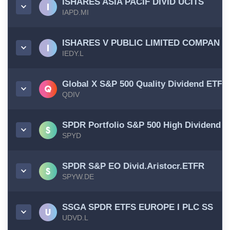
ISHARES ASIA PACIF DIVID UCITS
IAPD.MI
ISHARES V PUBLIC LIMITED COMPAN
IEDY.L
Global X S&P 500 Quality Dividend ETF
QDIV
SPDR Portfolio S&P 500 High Dividend 
SPYD
SPDR S&P EO Divid.Aristocr.ETFR
SPYW.DE
SSGA SPDR ETFS EUROPE I PLC SS
UDVD.L