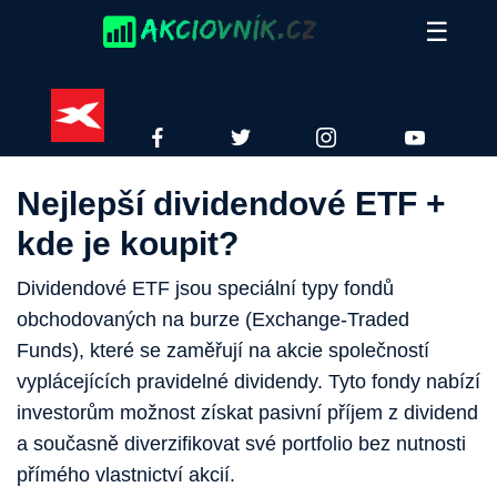
Skip
☰
to
content
XTB
FACEBOOK
TWITTER
INSTAGRAM
YOUTUBE
Nejlepší dividendové ETF +
kde je koupit?
Dividendové ETF jsou speciální typy fondů
obchodovaných na burze (Exchange-Traded
Funds), které se zaměřují na akcie společností
vyplácejících pravidelné dividendy. Tyto fondy nabízí
investorům možnost získat pasivní příjem z dividend
a současně diverzifikovat své portfolio bez nutnosti
přímého vlastnictví akcií.