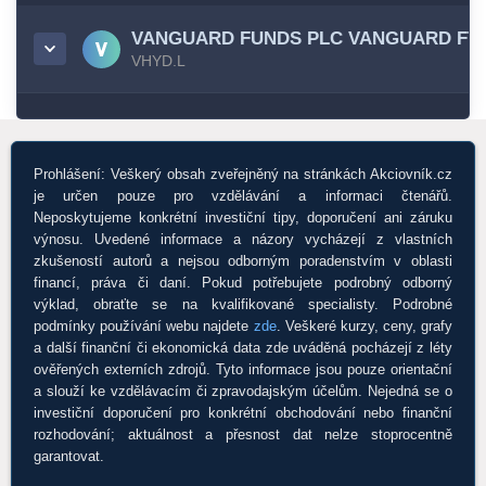
VANGUARD FUNDS PLC VANGUARD FT
VHYD.L
Prohlášení: Veškerý obsah zveřejněný na stránkách Akciovník.cz
je určen pouze pro vzdělávání a informaci čtenářů.
Neposkytujeme konkrétní investiční tipy, doporučení ani záruku
výnosu. Uvedené informace a názory vycházejí z vlastních
zkušeností autorů a nejsou odborným poradenstvím v oblasti
financí, práva či daní. Pokud potřebujete podrobný odborný
výklad, obraťte se na kvalifikované specialisty. Podrobné
podmínky používání webu najdete
zde
. Veškeré kurzy, ceny, grafy
a další finanční či ekonomická data zde uváděná pocházejí z léty
ověřených externích zdrojů. Tyto informace jsou pouze orientační
a slouží ke vzdělávacím či zpravodajským účelům. Nejedná se o
investiční doporučení pro konkrétní obchodování nebo finanční
rozhodování; aktuálnost a přesnost dat nelze stoprocentně
garantovat.