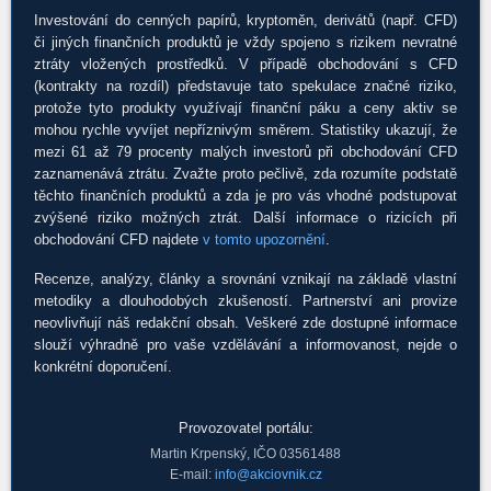
Investování do cenných papírů, kryptoměn, derivátů (např. CFD)
či jiných finančních produktů je vždy spojeno s rizikem nevratné
ztráty vložených prostředků. V případě obchodování s CFD
(kontrakty na rozdíl) představuje tato spekulace značné riziko,
protože tyto produkty využívají finanční páku a ceny aktiv se
mohou rychle vyvíjet nepříznivým směrem. Statistiky ukazují, že
mezi 61 až 79 procenty malých investorů při obchodování CFD
zaznamenává ztrátu. Zvažte proto pečlivě, zda rozumíte podstatě
těchto finančních produktů a zda je pro vás vhodné podstupovat
zvýšené riziko možných ztrát. Další informace o rizicích při
obchodování CFD najdete
v tomto upozornění
.
Recenze, analýzy, články a srovnání vznikají na základě vlastní
metodiky a dlouhodobých zkušeností. Partnerství ani provize
neovlivňují náš redakční obsah. Veškeré zde dostupné informace
slouží výhradně pro vaše vzdělávání a informovanost, nejde o
konkrétní doporučení.
Provozovatel portálu:
Martin Krpenský, IČO 03561488
E-mail:
info@akciovnik.cz