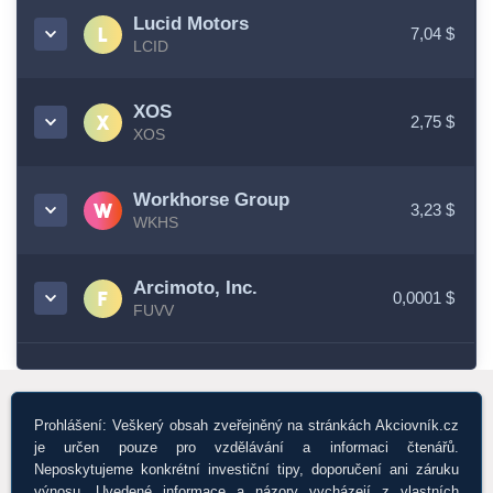
Lucid Motors
7,04 $
LCID
XOS
2,75 $
XOS
Workhorse Group
3,23 $
WKHS
Arcimoto, Inc.
0,0001 $
FUVV
Prohlášení: Veškerý obsah zveřejněný na stránkách Akciovník.cz
je určen pouze pro vzdělávání a informaci čtenářů.
Neposkytujeme konkrétní investiční tipy, doporučení ani záruku
výnosu. Uvedené informace a názory vycházejí z vlastních