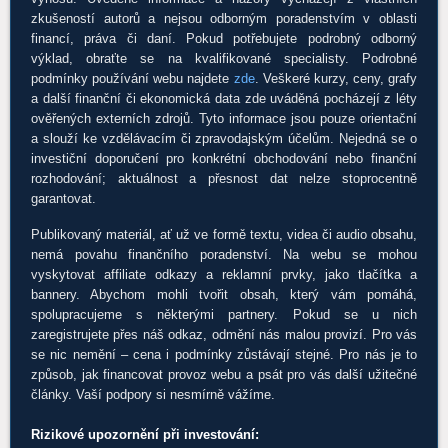
zkušeností autorů a nejsou odborným poradenstvím v oblasti
financí, práva či daní. Pokud potřebujete podrobný odborný
výklad, obraťte se na kvalifikované specialisty. Podrobné
podmínky používání webu najdete
zde
. Veškeré kurzy, ceny, grafy
a další finanční či ekonomická data zde uváděná pocházejí z léty
ověřených externích zdrojů. Tyto informace jsou pouze orientační
a slouží ke vzdělávacím či zpravodajským účelům. Nejedná se o
investiční doporučení pro konkrétní obchodování nebo finanční
rozhodování; aktuálnost a přesnost dat nelze stoprocentně
garantovat.
Publikovaný materiál, ať už ve formě textu, videa či audio obsahu,
nemá povahu finančního poradenství. Na webu se mohou
vyskytovat affiliate odkazy a reklamní prvky, jako tlačítka a
bannery. Abychom mohli tvořit obsah, který vám pomáhá,
spolupracujeme s některými partnery. Pokud se u nich
zaregistrujete přes náš odkaz, odmění nás malou provizí. Pro vás
se nic nemění – cena i podmínky zůstávají stejné. Pro nás je to
způsob, jak financovat provoz webu a psát pro vás další užitečné
články. Vaší podpory si nesmírně vážíme.
Rizikové upozornění při investování: