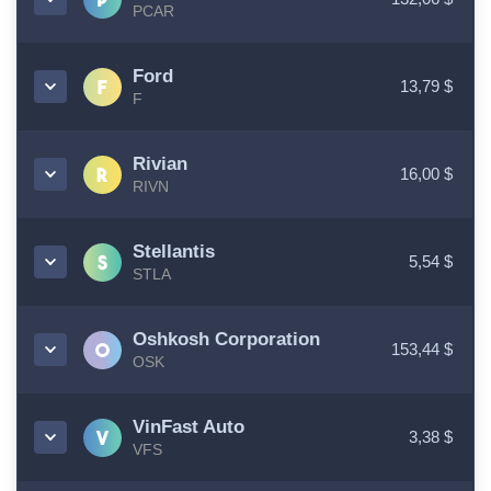
PCAR
Ford
13,79 $
F
Rivian
16,00 $
RIVN
Stellantis
5,54 $
STLA
Oshkosh Corporation
153,44 $
OSK
VinFast Auto
3,38 $
VFS