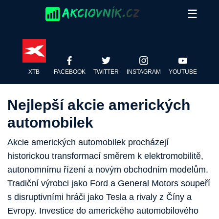
Skip
☰
to
content
XTB
FACEBOOK
TWITTER
INSTAGRAM
YOUTUBE
Nejlepší akcie amerických
automobilek
Akcie amerických automobilek procházejí
historickou transformací směrem k elektromobilitě,
autonomnímu řízení a novým obchodním modelům.
Tradiční výrobci jako Ford a General Motors soupeří
s disruptivními hráči jako Tesla a rivaly z Číny a
Evropy. Investice do amerického automobilového