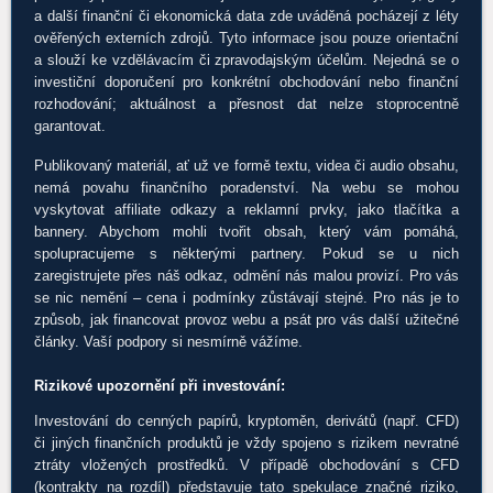
a další finanční či ekonomická data zde uváděná pocházejí z léty
ověřených externích zdrojů. Tyto informace jsou pouze orientační
a slouží ke vzdělávacím či zpravodajským účelům. Nejedná se o
investiční doporučení pro konkrétní obchodování nebo finanční
rozhodování; aktuálnost a přesnost dat nelze stoprocentně
garantovat.
Publikovaný materiál, ať už ve formě textu, videa či audio obsahu,
nemá povahu finančního poradenství. Na webu se mohou
vyskytovat affiliate odkazy a reklamní prvky, jako tlačítka a
bannery. Abychom mohli tvořit obsah, který vám pomáhá,
spolupracujeme s některými partnery. Pokud se u nich
zaregistrujete přes náš odkaz, odmění nás malou provizí. Pro vás
se nic nemění – cena i podmínky zůstávají stejné. Pro nás je to
způsob, jak financovat provoz webu a psát pro vás další užitečné
články. Vaší podpory si nesmírně vážíme.
Rizikové upozornění při investování:
Investování do cenných papírů, kryptoměn, derivátů (např. CFD)
či jiných finančních produktů je vždy spojeno s rizikem nevratné
ztráty vložených prostředků. V případě obchodování s CFD
(kontrakty na rozdíl) představuje tato spekulace značné riziko,