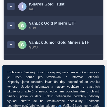
iShares Gold Trust
IAU
VanEck Gold Miners ETF
GDX
VanEck Junior Gold Miners ETF
GDXJ
Prohlášení: Veškerý obsah zveřejněný na stránkách Akciovník.cz
je určen pouze pro vzdělávání a informaci čtenářů.
Neposkytujeme konkrétní investiční tipy, doporučení ani záruku
výnosu. Uvedené informace a názory vycházejí z vlastních
zkušeností autorů a nejsou odborným poradenstvím v oblasti
financí, práva či daní. Pokud potřebujete podrobný odborný
výklad, obraťte se na kvalifikované specialisty. Podrobné
podmínky používání webu najdete
zde
. Veškeré kurzy, ceny, grafy