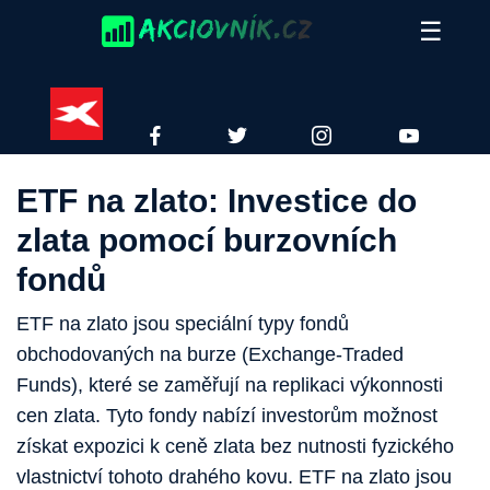
Skip
☰
to
content
XTB
FACEBOOK
TWITTER
INSTAGRAM
YOUTUBE
ETF na zlato: Investice do
zlata pomocí burzovních
fondů
ETF na zlato jsou speciální typy fondů
obchodovaných na burze (Exchange-Traded
Funds), které se zaměřují na replikaci výkonnosti
cen zlata. Tyto fondy nabízí investorům možnost
získat expozici k ceně zlata bez nutnosti fyzického
vlastnictví tohoto drahého kovu. ETF na zlato jsou