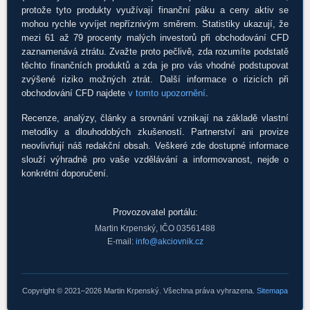
protože tyto produkty využívají finanční páku a ceny aktiv se
mohou rychle vyvíjet nepříznivým směrem. Statistiky ukazují, že
mezi 61 až 79 procenty malých investorů při obchodování CFD
zaznamenává ztrátu. Zvažte proto pečlivě, zda rozumíte podstatě
těchto finančních produktů a zda je pro vás vhodné podstupovat
zvýšené riziko možných ztrát. Další informace o rizicích při
obchodování CFD najdete
v tomto upozornění
.
Recenze, analýzy, články a srovnání vznikají na základě vlastní
metodiky a dlouhodobých zkušeností. Partnerství ani provize
neovlivňují náš redakční obsah. Veškeré zde dostupné informace
slouží výhradně pro vaše vzdělávání a informovanost, nejde o
konkrétní doporučení.
Provozovatel portálu:
Martin Krpenský, IČO 03561488
E-mail:
info@akciovnik.cz
Copyright © 2021–2026 Martin Krpenský. Všechna práva vyhrazena.
Sitemapa