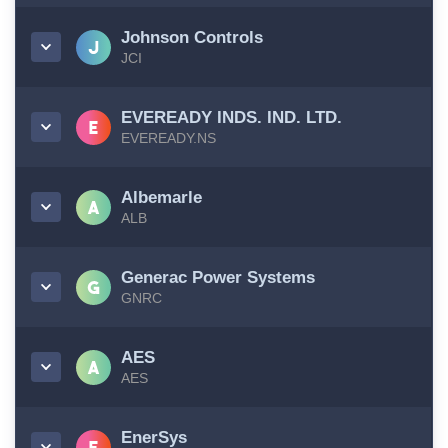
Johnson Controls
JCI
EVEREADY INDS. IND. LTD.
EVEREADY.NS
Albemarle
ALB
Generac Power Systems
GNRC
AES
AES
EnerSys