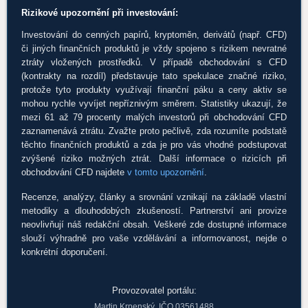
Rizikové upozornění při investování:
Investování do cenných papírů, kryptoměn, derivátů (např. CFD)
či jiných finančních produktů je vždy spojeno s rizikem nevratné
ztráty vložených prostředků. V případě obchodování s CFD
(kontrakty na rozdíl) představuje tato spekulace značné riziko,
protože tyto produkty využívají finanční páku a ceny aktiv se
mohou rychle vyvíjet nepříznivým směrem. Statistiky ukazují, že
mezi 61 až 79 procenty malých investorů při obchodování CFD
zaznamenává ztrátu. Zvažte proto pečlivě, zda rozumíte podstatě
těchto finančních produktů a zda je pro vás vhodné podstupovat
zvýšené riziko možných ztrát. Další informace o rizicích při
obchodování CFD najdete
v tomto upozornění
.
Recenze, analýzy, články a srovnání vznikají na základě vlastní
metodiky a dlouhodobých zkušeností. Partnerství ani provize
neovlivňují náš redakční obsah. Veškeré zde dostupné informace
slouží výhradně pro vaše vzdělávání a informovanost, nejde o
konkrétní doporučení.
Provozovatel portálu:
Martin Krpenský, IČO 03561488