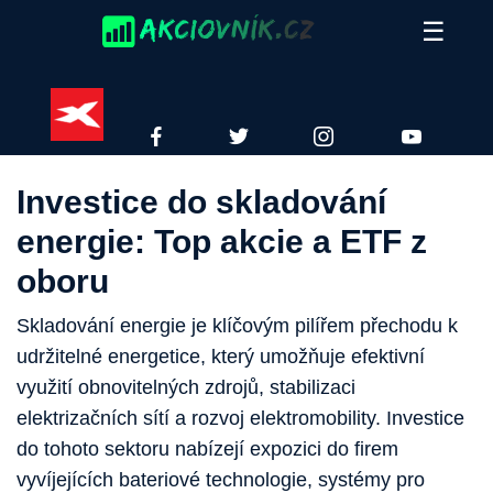
Skip
☰
to
content
XTB
FACEBOOK
TWITTER
INSTAGRAM
YOUTUBE
Investice do skladování
energie: Top akcie a ETF z
oboru
Skladování energie je klíčovým pilířem přechodu k
udržitelné energetice, který umožňuje efektivní
využití obnovitelných zdrojů, stabilizaci
elektrizačních sítí a rozvoj elektromobility. Investice
do tohoto sektoru nabízejí expozici do firem
vyvíjejících bateriové technologie, systémy pro