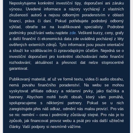
Neposkytujeme konkrétní investiční tipy, doporučení ani záruku
výnosu. Uvedené informace a názory vycházejí z vlastních
zkušeností autorů a nejsou odborným poradenstvím v oblasti
financí, práva či daní. Pokud potřebujete podrobný odborný
výklad, obraťte se na kvalifikované specialisty. Podrobné
podmínky používání webu najdete
zde
. Veškeré kurzy, ceny, grafy
a další finanční či ekonomická data zde uváděná pocházejí z léty
ověřených externích zdrojů. Tyto informace jsou pouze orientační
a slouží ke vzdělávacím či zpravodajským účelům. Nejedná se o
investiční doporučení pro konkrétní obchodování nebo finanční
rozhodování; aktuálnost a přesnost dat nelze stoprocentně
garantovat.
Publikovaný materiál, ať už ve formě textu, videa či audio obsahu,
nemá povahu finančního poradenství. Na webu se mohou
vyskytovat affiliate odkazy a reklamní prvky, jako tlačítka a
bannery. Abychom mohli tvořit obsah, který vám pomáhá,
spolupracujeme s některými partnery. Pokud se u nich
zaregistrujete přes náš odkaz, odmění nás malou provizí. Pro vás
se nic nemění – cena i podmínky zůstávají stejné. Pro nás je to
způsob, jak financovat provoz webu a psát pro vás další užitečné
články. Vaší podpory si nesmírně vážíme.