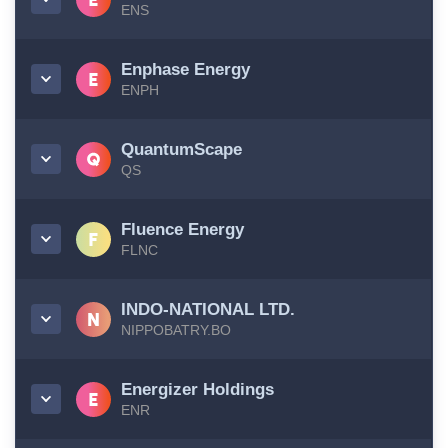
ENS
Enphase Energy
ENPH
QuantumScape
QS
Fluence Energy
FLNC
INDO-NATIONAL LTD.
NIPPOBATRY.BO
Energizer Holdings
ENR