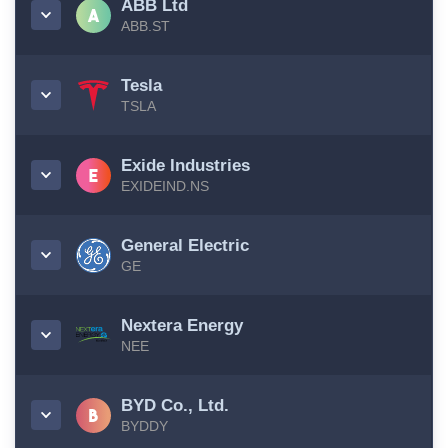
ABB Ltd
ABB.ST
Tesla
TSLA
Exide Industries
EXIDEIND.NS
General Electric
GE
Nextera Energy
NEE
BYD Co., Ltd.
BYDDY