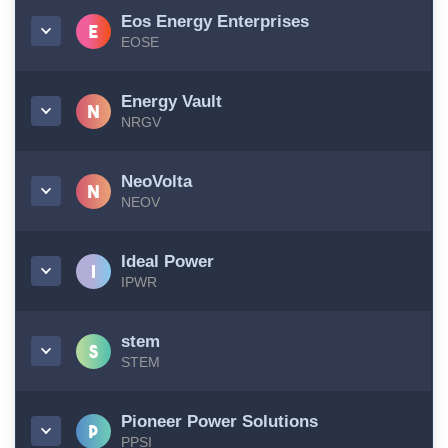
Eos Energy Enterprises
EOSE
Energy Vault
NRGV
NeoVolta
NEOV
Ideal Power
IPWR
stem
STEM
Pioneer Power Solutions
PPSI