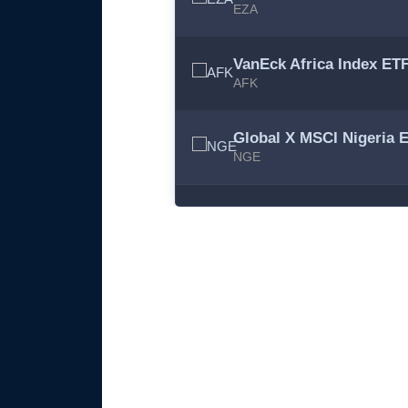
EZA
VanEck Africa Index ET
AFK
Global X MSCI Nigeria 
NGE