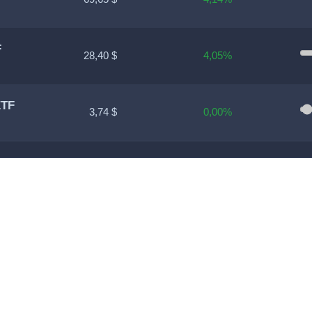
F
28,40 $
4,05%
ETF
3,74 $
0,00%