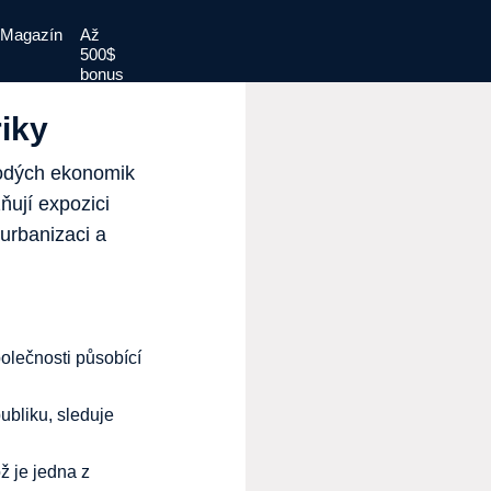
Magazín
Až
500$
bonus
riky
rodých ekonomik
ují expozici
 urbanizaci a
olečnosti působící
ubliku, sleduje
ž je jedna z