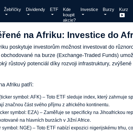
Žebříčky
Dividendy
ETF
Kde
Investice
Burzy
Kurz
koupit
akcie?
řené na Afriku: Investice do Af
ku poskytuje investorům možnost investovat do různo
dy obchodované na burze (Exchange-Traded Funds) umožň
ý růstový potenciál díky rozvoji infrastruktury, zvýšené
 Afriku patří:
ticker symbol: AFK) – Toto ETF sleduje index, který zahrnuje sp
ají značnou část svého příjmu z afrického kontinentu.
cker symbol: EZA) – Zaměřuje se specificky na Jihoafrickou rep
kotované na hlavních burzách v Jižní Africe.
 symbol: NGE) – Toto ETF nabízí expozici nigerijskému trhu, co