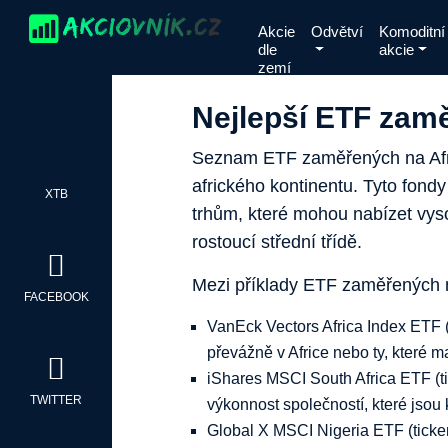
Skip
Akcie
Odvětví
Komoditní
to
dle
akcie
content
zemí
Nejlepší ETF zamě
Seznam ETF zaměřených na Afri
afrického kontinentu. Tyto fon
XTB
trhům, které mohou nabízet vysok
rostoucí střední třídě.
Mezi příklady ETF zaměřených na
FACEBOOK
VanEck Vectors Africa Index ETF (
převážně v Africe nebo ty, které m
iShares MSCI South Africa ETF (ti
TWITTER
výkonnost společností, které jsou 
Global X MSCI Nigeria ETF (ticker