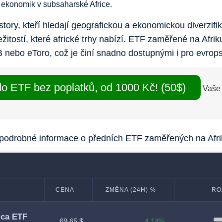
h ekonomik v subsaharské Africe.
tory, kteří hledají geografickou a ekonomickou diverzifika
ležitostí, které africké trhy nabízí. ETF zaměřené na Afri
 nebo eToro, což je činí snadno dostupnými i pro evrops
do ETF bez poplatků, od 1000 Kč! (50$)
Vaše 
e podrobné informace o předních ETF zaměřených na Afri
CENA
ZMĚNA (24H) %
RO
ica ETF
69,65 $
4,14%