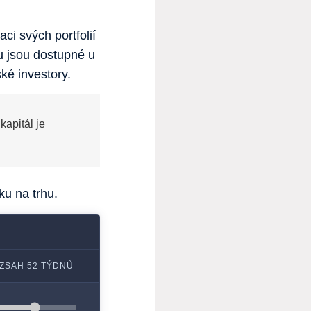
ci svých portfolií
ku jsou dostupné u
ké investory.
kapitál je
ku na trhu.
ZSAH 52 TÝDNŮ