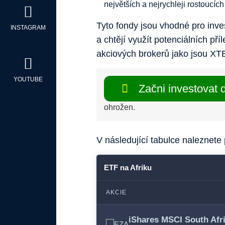
největších a nejrychleji rostoucíc
Tyto fondy jsou vhodné pro inves
INSTAGRAM
a chtějí využít potenciálních pří
akciových brokerů jako jsou XTB
YOUTUBE
Začni investovat 
ohrožen.
V následující tabulce naleznet
ETF na Afriku
AKCIE
iShares MSCI South Afr