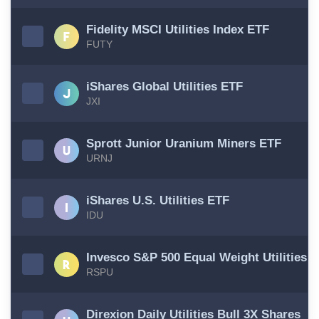
Fidelity MSCI Utilities Index ETF
FUTY
iShares Global Utilities ETF
JXI
Sprott Junior Uranium Miners ETF
URNJ
iShares U.S. Utilities ETF
IDU
Invesco S&P 500 Equal Weight Utilities 
RSPU
Direxion Daily Utilities Bull 3X Shares