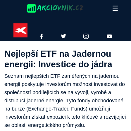
Skip
☰
to
content
XTB
FACEBOOK
TWITTER
INSTAGRAM
YOUTUBE
Nejlepší ETF na Jadernou
energii: Investice do jádra
Seznam nejlepších ETF zaměřených na jadernou
energii poskytuje investorům možnost investovat do
společností podílejících se na vývoji, výrobě a
distribuci jaderné energie. Tyto fondy obchodované
na burze (Exchange-Traded Funds) umožňují
investorům získat expozici k této klíčové a rozvíjející
se oblasti energetického průmyslu.