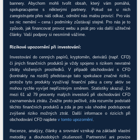
bannery. Abychom mohli tvořit obsah, který vám pomáhá,
spolupracujeme s některými partnery. Pokud se u nich
zaregistrujete přes náš odkaz, odmění nás malou provizí. Pro vás
se nic nemění – cena i podmínky zůstávají stejné. Pro nás je to
způsob, jak financovat provoz webu a psát pro vás další užitečné
články. Vaší podpory si nesmírně vážíme.
Rizikové upozornění při investování:
Investování do cenných papírů, kryptoměn, derivátů (např. CFD)
či jiných finančních produktů je vždy spojeno s rizikem nevratné
ztráty vložených prostředků. V případě obchodování s CFD
(kontrakty na rozdíl) představuje tato spekulace značné riziko,
protože tyto produkty využívají finanční páku a ceny aktiv se
mohou rychle vyvíjet nepříznivým směrem. Statistiky ukazují, že
mezi 61 až 79 procenty malých investorů při obchodování CFD
zaznamenává ztrátu. Zvažte proto pečlivě, zda rozumíte podstatě
těchto finančních produktů a zda je pro vás vhodné podstupovat
zvýšené riziko možných ztrát. Další informace o rizicích při
obchodování CFD najdete
v tomto upozornění
.
Recenze, analýzy, články a srovnání vznikají na základě vlastní
metodiky a dlouhodobých zkušeností. Partnerství ani provize