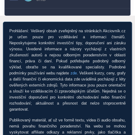
Prohlášení: Veškerý obsah zveřejněný na stránkách Akciovník.cz
je určen pouze pro vzdělávání a informaci čtenářů.
Neposkytujeme konkrétní investiční tipy, doporučení ani záruku
výnosu. Uvedené informace a názory vycházejí z vlastních
zkušeností autorů a nejsou odborným poradenstvím v oblasti
financí, práva či daní. Pokud potřebujete podrobný odborný
výklad, obraťte se na kvalifikované specialisty. Podrobné
podmínky používání webu najdete
zde
. Veškeré kurzy, ceny, grafy
a další finanční či ekonomická data zde uváděná pocházejí z léty
ověřených externích zdrojů. Tyto informace jsou pouze orientační
a slouží ke vzdělávacím či zpravodajským účelům. Nejedná se o
investiční doporučení pro konkrétní obchodování nebo finanční
rozhodování; aktuálnost a přesnost dat nelze stoprocentně
garantovat.
Publikovaný materiál, ať už ve formě textu, videa či audio obsahu,
nemá povahu finančního poradenství. Na webu se mohou
vyskytovat affiliate odkazy a reklamní prvky, jako tlačítka a