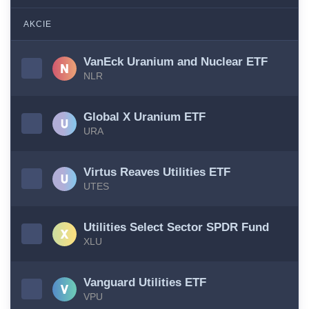
AKCIE
VanEck Uranium and Nuclear ETF
NLR
Global X Uranium ETF
URA
Virtus Reaves Utilities ETF
UTES
Utilities Select Sector SPDR Fund
XLU
Vanguard Utilities ETF
VPU